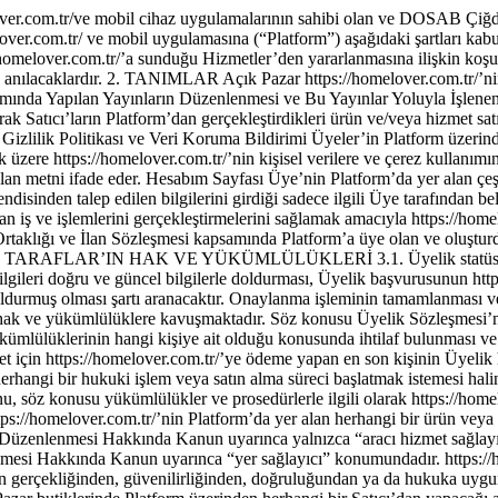
n hangi kişiye ait olduğu konusunda ihtilaf bulunması ve bu hususta söz konusu kişilerin https://homelover.com.tr/’den talepte bulunması halinde, ilgili Üyelik hesabı kullanılarak herhangi bir Hizmet için https://homelover.com.tr/’ye ödeme yapan en son kişinin Üyelik hesabının sahibi olduğunu kabul ederek, bu doğrultuda işlem yapacaktır. 3.3. Üye, Platform üzerinden görüntülediği ilanlarla ilgili herhangi bir hukuki işlem veya satın alma süreci başlatmak istemesi halinde, Platform’da yer alanlar da dahil olmak üzere tüm gerekli yasal yükümlülükleri ve yasal prosedürleri yerine getirmek zorunda olduğunu, söz konusu yükümlülükler ve prosedürlerle ilgili olarak https://homelover.com.tr/’nin herhangi bir bilgi ve sorumluluğunun bulunmadığını kabul ve beyan eder. 3.4. Açık Pazar butiklerinde, bir diğer deyişle https://homelover.com.tr/’nin Platform’da yer alan herhangi bir ürün veya hizmetin satıcısı konumunda olmaması durumunda https://homelover.com.tr/ 6563 sayılı Elektronik Ticaretin Düzenlenmesi Hakkında Kanun uyarınca yalnızca “aracı hizmet sağlayıcı” ve 5651 sayılı İnternet Ortamında Yapılan Yayınların Düzenlenmesi ve Bu Yayınlar Yoluyla İşlenen Suçlarla Mücadele Edilmesi Hakkında Kanun uyarınca “yer sağlayıcı” konumundadır. https://homelover.com.tr/, Açık Pazar butiklerinde Platform’da yer alan ve kendisi tarafından yayınlanmamış hiçbir görsel, yazılı veya sair içeriğin gerçekliğinden, güvenilirliğinden, doğruluğundan ya da hukuka uygunluğundan sorumlu değildir ve söz konusu içeriklerin doğruluğunu kontrol etme gibi bir yükümlülüğü bulunmamaktadır. 3.5. Üye, Açık Pazar butiklerinde Platform üzerinden herhangi bir Satıcı’dan yapacağı alımlarda akdedilecek mesafeli satış sözleşmelerinde Satıcı’nın satıcı taraf, kendisinin ise alıcı taraf olduğunu; https://homelover.com.tr/’nin bahsi geçen mesafeli satış sözleşmesi ilişkisinde taraf olmadığını; dolayısıyla da kendisine karşı sadece Satıcı’nın yürürlükteki tüketici hukuku mevzuatı ve sair mevzuat kapsamında her anlamda bizzat sorumlu olduğunu kabul ve beyan eder. Bu bağlamda Açık Pazar butiklerinde sergilenen ve satılan tüm ürünlerin kalitesinden, mevzuata uygunluğundan, garanti belgesi verilmesinden, faturalandırılmasından ve sair diğer gerekli belgenin tesliminden ve satış sonrası gereksinim duyulan servis vs. hizmetlerinden ve ürünlerin süresinde teslim edilmesinden Satıcı bizzat ve münhasıran sorumlu olacaktır. 3.6. Açık Pazar butiklerinde Homelover, aracı hizmet sağlayıcı statüsünden ve Satıcı ile imzalamış olduğu sözleşmedeki yetkisinden kaynaklı olarak; Üye’nin Satıcı’dan satın alacağı ürünlere dair, Satıcı adına ürün bedelini tahsilat yetkisine sahip olacak ve Alıcı https://homelover.com.tr/’ye yapacağı söz konusu bu ödemeyle, Satıcıya karşı ödeme yükümlülüğünden kurtulacak ve ayrıca Satıcı’ya ödeme yapmak zorunda kalmayacaktır. 3.7. Üye, Platform üzerinde gerçekleştirdiği işlemlerde ve yazışmalarda, işbu Üyelik Sözleşmesi’nin hükümlerine, Platform’da belirtilen tüm koşullara, yürürlükteki mevzuata ve ahlak kurallarına uygun olarak hareket edeceğini kabul ettiğini beyan eder. Üye’nin Platform dâhilinde yaptığı işlem ve eylemlere ilişkin hukuki ve cezai sorumluluk kendisine aittir. 3.8. https://homelover.com.tr/, yürürlükteki mevzuat uyarınca yetkili makamların talebi halinde, Üye’nin kendisinde bulunan bilgilerini söz konusu makamlarla paylaşabilecektir. 3.9. Platform’a üyelik sırasında ve/veya alışveriş sırasında Üye’lerden alınan kişis