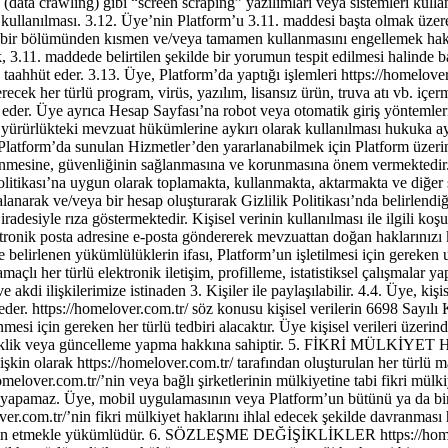
tronik posta adresine e-posta göndererek mevzuattan doğan haklarınızı k
le belirlenen yükümlülüklerin ifası, Platform’un işletilmesi için gereken
çlı her türlü elektronik iletişim, profilleme, istatistiksel çalışmalar ya
 ve akdi ilişkilerimize istinaden 3. Kişiler ile paylaşılabilir. 4.4. Üye, kiş
eder. https://homelover.com.tr/ söz konusu kişisel verilerin 6698 Sayıl
enmesi için gereken her türlü tedbiri alacaktır. Üye kişisel verileri üz
değişiklik veya güncelleme yapma hakkına sahiptir. 5. FİKRİ MÜLKİ
şkin olarak https://homelover.com.tr/ tarafından oluşturulan her türlü ma
homelover.com.tr/’nin veya bağlı şirketlerinin mülkiyetine tabi fikri mül
yapamaz. Üye, mobil uygulamasının veya Platform’un bütünü ya da bir k
er.com.tr/’nin fikri mülkiyet haklarını ihlal edecek şekilde davranması
 tazmin etmekle yükümlüdür. 6. SÖZLEŞME DEĞİŞİKLİKLER https://homel