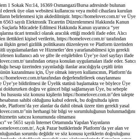
el veriler, Üye ve/veya Satıcılar arasında sahtecilik, dolandırıcılık, Platform’un kötüye kullanımı, Türk Ceza Kanunu anlamında suç oluşturabilecek konularda çıkan uyuşmazlıklarda, yalnızca talep edilen konu ile sınırlı olmak üzere tarafların yasal haklarını kullanabilmeleri amacıyla ve sadece bu kapsam ile sınırlı olmak üzere uyuşmazlığa taraf olabilecek diğer Üye ve/veya Satıcılar’a iletebilecektir. 3.10. Üye’nin Hesabım Sayfası’na erişmek ve Platform üzerinden işlem gerçekleştirebilmek için ihtiyaç duyduğu kullanıcı adı ve şifre bilgisi, Üye tarafından oluşturulmakta olup, söz konusu bilgilerin güvenliği ve gizliliği tamamen Üye’nin sorumluluğundadır. Üye, kendisine ait kullanıcı adı ve şifre ile gerçekleştirilen işlemlerin kendisi tarafından gerçekleştirilmiş olduğunu, bu işlemlerden kaynaklanan sorumluluğunun peşinen kendisine ait olduğunu, bu şekilde gerçekleştirilen iş ve işlemleri kendisinin gerçekleştirmediği yolunda herhangi bir def’i ve/veya itiraz ileri süremeyeceğini ve/veya bu def’i veya itiraza dayanarak yükümlülüklerini yerine getirmekten kaçınmayacağını kabul, beyan ve taahhüt eder. 3.11. Üye, Platform’u aşağıda sayılan haller başta olmak üzere hukuka ve ahlaka aykırı bir şekilde kullanmayacaktır. · Platform’un herhangi bir kişi adına veri tabanı, kayıt veya rehber yaratmak, kontrol etmek, güncellemek veya değiştirmek amacıyla kullanılması; · Platform’un bütününün veya bir bölümünün bozma, değiştirme veya ters mühendislik yapma amacıyla kullanılması; · Yanlış bilgiler veya başka bir kişinin bilgileri kullanılarak işlem yapılması, yanlış veya yanıltıcı ikametgâh adresi, elektronik posta adresi, iletişim, ödeme veya hesap bilgileri de dahil yanlış veya yanıltıcı kişisel veriler kullanmak suretiyle gerçek olmayan Üyelik hesapları oluşturulması ve bu hesapların Üyelik Sözleşmesi’ne veya yürürlükte mevzuata aykırı şekilde kullanılması, başka bir Üye’nin hesabının izinsiz kullanılması, başka birinin yerine geçilerek ya da yanlış bir isimle işlemlere taraf ya da katılımcı olunması; · Yorum ve puanlama bölümünün; Platform’daki yorumları Platform dışında yayınlamak gibi Platform dışı amaçlar için kullanılması veya sistemleri manipüle edecek şekilde kullanılma amaçları dışında kullanılması; · Yorum bölümünde konusu suç teşkil eden, internet sitesindeki kurallara, yürürlükteki mevzuata veya uluslararası anlaşmaların ihlali sonucunu doğuran ya da böyle durumları teşvik eden, yasadışı, tehditkar, reklam ve/veya pazarlama içerikli, rahatsız edici, hakaret ve küfür içeren, aşağılayıcı, küçük düşürücü, kaba, pornografik ya da ahlaka aykırı, toplumca genel kabul görmüş kurallara aykırı, kişilik haklarına aykırı, fikri ve sınai haklara aykırı, haksız rekabet yaratan ve/veya benzer herhangi bir içeriğin Platform’da paylaşılması; · Virüs veya Platform’a, Platform’un veri tabanına, Platform üzerinde yer alan herhangi bir içeriğe zarar verici herhangi başka bir teknoloji yayılması; · Platform tarafından belirlenmiş olan iletişimler ve teknik sistemler üzerinde makul olmayan veya orantısız derecede büyük yüklemeler yaratacak ya da teknik işleyişe zarar verecek faaliye