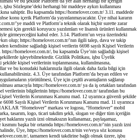
ullanabilirsiniz. 4.3. Üye tarafından Platform’da beyan edilen ve
 uygulamaların yürütülmesi, Üye için çeşitli avantajların sağlanıp
pılması amacıyla https://homelover.com.tr/ ya da iş ortakları tarafından
isel verilerinin bilgilerinin https://homelover.com.tr/ tarafından bu
ı Kişisel Verilerin Korunması Kanunu mad. 12 uyarınca güvenli şekilde
erinde 6698 Sayılı Kişisel Verilerin Korunması Kanunu mad. 11 uyarınca
YET HAKLAR “Homelover” markası ve logosu, “Homelover” mobil
rka, tasarım, logo, ticari takdim şekli, slogan ve diğer tüm içeriğin
kiyet haklarını yazılı izni olmaksızın kullanamaz, paylaşamaz,
ısmını başka bir ortamda https://homelover.com.tr/’nin yazılı izni
 halinde, Üye, https://homelover.com.tr/nin ve/veya söz konusu
over.com.tr/, tamamen kendi takdirine bağlı olmak üzere, işbu