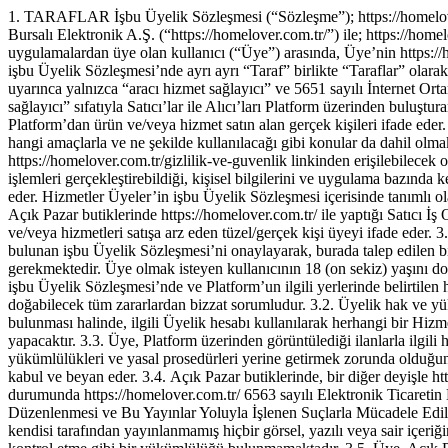
1. TARAFLAR İşbu Üyelik Sözleşmesi (“Sözleşme”); https://homelover.com.tr/ve mobil cihaz uygulamalarının sahibi olan ve DOSAB Çiğdem 1 Sokak No:14, 16369 Osmangazi/Bursa adresinde bulunan Bursalı Elektronik A.Ş. (“https://homelover.com.tr/”) ile; https://homelover.com.tr/ ve mobil uygulamasına (“Platform”) aşağıdaki şartları kabul ederek üye olan websitesi kullanıcısı veya mobil cihazlara kurulan uygulamalardan üye olan kullanıcı (“Üye”) arasında, Üye’nin https://homelover.com.tr/’a sunduğu Hizmetler’den yararlanmasına ilişkin koşulların belirlenmesi için akdedilmiştir. https://homelover.com.tr/ ve Üye işbu Üyelik Sözleşmesi’nde ayrı ayrı “Taraf” birlikte “Taraflar” olarak anılacaklardır. 2. TANIMLAR Açık Pazar https://homelover.com.tr/’nin 6563 sayılı Elektronik Ticaretin Düzenlenmesi Hakkında Kanun uyarınca yalnızca “aracı hizmet sağlayıcı” ve 5651 sayılı İnternet Ortamında Yapılan Yayınların Düzenlenmesi ve Bu Yayınlar Yoluyla İşlenen Suçlarla Mücadele Edilmesi Hakkında Kanun uyarınca “yer sağlayıcı” sıfatıyla Satıcı’lar ile Alıcı’ları Platform üzerinden buluşturarak Satıcı’ların Platform’dan gerçekleştirdikleri ürün ve/veya hizmet satışlarına ticari temsilci olarak aracılık ettiği modeli ifade eder. Alıcı Platform’dan ürün ve/veya hizmet satın alan gerçek kişileri ifade eder. Gizlilik Politikası ve Veri Koruma Bildirimi Üyeler’in Platform üzerinden ilettikleri kişisel verilerin, https://homelover.com.tr/ tarafından hangi amaçlarla ve ne şekilde kullanılacağı gibi konular da dahil olmak üzere https://homelover.com.tr/’nin kişisel verilere ve çerez kullanımına ilişkin genel gizlilik politikasını düzenleyen ve Platform üzerinden https://homelover.com.tr/gizlilik-ve-guvenlik linkinden erişilebilecek olan metni ifade eder. Hesabım Sayfası Üye’nin Platform’da yer alan çeşitli uygulamalardan ve Hizmetler’den yararlanabilmesi için gerekli işlemleri gerçekleştirebildiği, kişisel bilgilerini ve uygulama bazında kendisinden talep edilen bilgilerini girdiği sadece ilgili Üye tarafından belirlenen kullanıcı adı ve şifre ile erişilebilen Üye’ye özel sayfayı ifade eder. Hizmetler Üyeler’in işbu Üyelik Sözleşmesi içerisinde tanımlı olan iş ve işlemlerini gerçekleştirmelerini sağlamak amacıyla https://homelover.com.tr/ tarafından ortaya konulan uygulamaları ifade eder. Satıcı Açık Pazar butiklerinde https://homelover.com.tr/ ile yaptığı Satıcı İş Ortaklığı ve İlan Sözleşmesi kapsamında Platform’a üye olan ve oluşturduğu hesap üzerinden yayınladığı ilanlar aracılığıyla çeşitli ürün ve/veya hizmetleri satışa arz eden tüzel/gerçek kişi üyeyi ifade eder. 3. TARAFLAR’IN HAK VE YÜKÜMLÜLÜKLERİ 3.1. Üyelik statüsünün kazanılması için, Üye olmak isteyen kullanıcının, Platform’da bulunan işbu Üyelik Sözleşmesi’ni onaylayarak, burada talep edilen bilgileri doğru ve güncel bilgilerle doldurması, Üyelik başvurusunun https://homelover.com.tr/tarafından değerlendirilerek onaylanması gerekmektedir. Üye olmak isteyen kullanıcının 18 (on sekiz) yaşını doldurmuş olması şartı aranacaktır. Onaylanma işleminin tamamlanması ve Üye’ye bildirilmesi ile Üyelik statüsü başlamakta ve böylece Üye işbu Üyelik Sözleşmesi’nde ve Platform’un ilgili yerlerinde belirtilen hak ve yükümlülüklere kavuşmaktadır. Söz konusu Üyelik Sözleşmesi’ni doldururken doğru ve güncel bilgi sağlamayan Üye, bu sebeple doğabilecek tüm zararlardan bizzat sorumludur. 3.2. Üyelik hak ve yükümlülüklerini