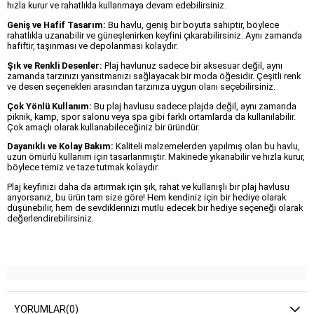
hızla kurur ve rahatlıkla kullanmaya devam edebilirsiniz.
Geniş ve Hafif Tasarım:
Bu havlu, geniş bir boyuta sahiptir, böylece
rahatlıkla uzanabilir ve güneşlenirken keyfini çıkarabilirsiniz. Aynı zamanda
hafiftir, taşınması ve depolanması kolaydır.
Şık ve Renkli Desenler:
Plaj havlunuz sadece bir aksesuar değil, aynı
zamanda tarzınızı yansıtmanızı sağlayacak bir moda öğesidir. Çeşitli renk
ve desen seçenekleri arasından tarzınıza uygun olanı seçebilirsiniz.
Çok Yönlü Kullanım:
Bu plaj havlusu sadece plajda değil, aynı zamanda
piknik, kamp, spor salonu veya spa gibi farklı ortamlarda da kullanılabilir.
Çok amaçlı olarak kullanabileceğiniz bir üründür.
Dayanıklı ve Kolay Bakım:
Kaliteli malzemelerden yapılmış olan bu havlu,
uzun ömürlü kullanım için tasarlanmıştır. Makinede yıkanabilir ve hızla kurur,
böylece temiz ve taze tutmak kolaydır.
Plaj keyfinizi daha da artırmak için şık, rahat ve kullanışlı bir plaj havlusu
arıyorsanız, bu ürün tam size göre! Hem kendiniz için bir hediye olarak
düşünebilir, hem de sevdiklerinizi mutlu edecek bir hediye seçeneği olarak
değerlendirebilirsiniz.
YORUMLAR
(0)