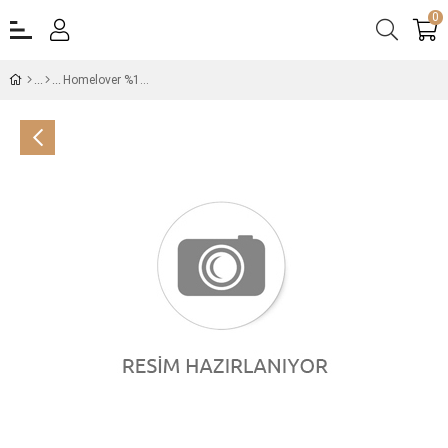
0
Homelover %100 Pamuk Plaj Deniz Havlusu Beach 75x150