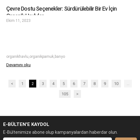
Çevre Dostu Seçenekler: Sürdürülebilir Bir Ev İçin
Organik Havlular
Ekim 11, 2023
organikhavlu,organikpamuk,banyo
Devamını oku
<
1
2
3
4
5
6
7
8
9
10
...
105
>
E-BÜLTEN'E KAYDOL
E-Bültenimize abone olup kampanyalardan haberdar olun.