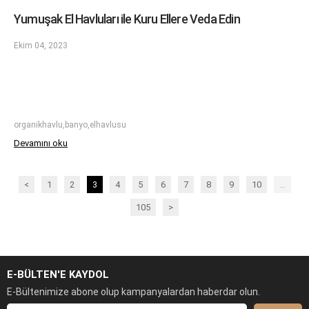
Yumuşak El Havluları ile Kuru Ellere Veda Edin
Ekim 04, 2023
organikhavlu,banyo,elhavlusu
Devamını oku
<
1
2
3
4
5
6
7
8
9
10
...
105
>
E-BÜLTEN'E KAYDOL
E-Bültenimize abone olup kampanyalardan haberdar olun.